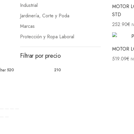
Industrial
MOTOR L
STD
Jardinería, Corte y Poda
252.90
€
I
Marcas
Protección y Ropa Laboral
MOTOR L
Filtrar por precio
519.09
€
I
lter