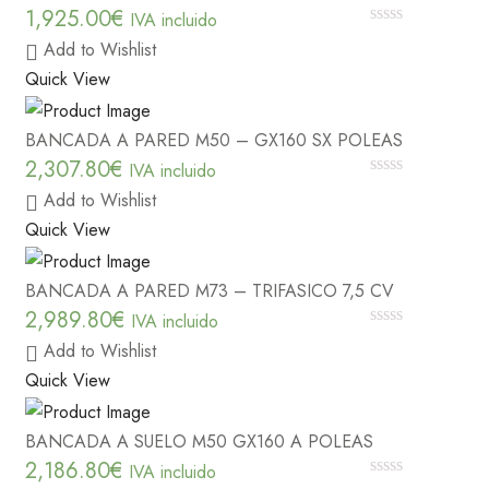
1,925.00
€
IVA incluido
0
Add to Wishlist
out
of
Quick View
5
BANCADA A PARED M50 – GX160 SX POLEAS
2,307.80
€
IVA incluido
0
Add to Wishlist
out
of
Quick View
5
BANCADA A PARED M73 – TRIFASICO 7,5 CV
2,989.80
€
IVA incluido
0
Add to Wishlist
out
of
Quick View
5
BANCADA A SUELO M50 GX160 A POLEAS
2,186.80
€
IVA incluido