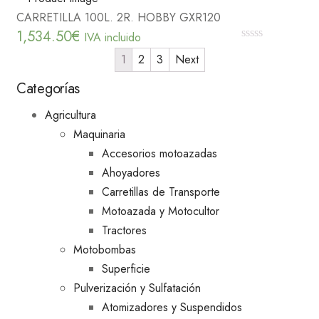
CARRETILLA 100L. 2R. HOBBY GXR120
1,534.50
€
IVA incluido
0
1
2
3
Next
out
of
5
Categorías
Agricultura
Maquinaria
Accesorios motoazadas
Ahoyadores
Carretillas de Transporte
Motoazada y Motocultor
Tractores
Motobombas
Superficie
Pulverización y Sulfatación
Atomizadores y Suspendidos