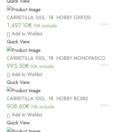
Quick View
5
CARRETILLA 100L. 1R. HOBBY GXR120
1,497.10
€
IVA incluido
0
Add to Wishlist
out
of
Quick View
5
CARRETILLA 100L. 1R. HOBBY MONOFASICO
995.50
€
IVA incluido
0
Add to Wishlist
out
of
Quick View
5
CARRETILLA 100L. 1R. HOBBY RCX80
908.60
€
IVA incluido
0
Add to Wishlist
out
of
Quick View
5