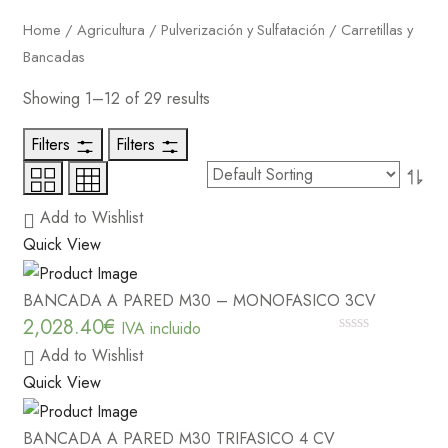
Home
/
Agricultura
/
Pulverización y Sulfatación
/ Carretillas y
Bancadas
Showing 1–12 of 29 results
Filters
Filters
Add to Wishlist
Quick View
BANCADA A PARED M30 – MONOFASICO 3CV
2,028.40
€
IVA incluido
0
Add to Wishlist
out
of
Quick View
5
BANCADA A PARED M30 TRIFASICO 4 CV