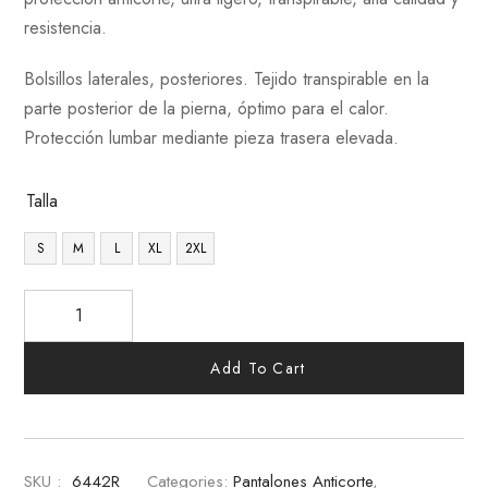
resistencia.
Bolsillos laterales, posteriores. Tejido transpirable en la
parte posterior de la pierna, óptimo para el calor.
Protección lumbar mediante pieza trasera elevada.
Talla
S
M
L
XL
2XL
Add To Cart
SKU :
6442R
Categories:
Pantalones Anticorte
,