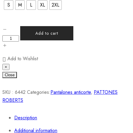
S
M
L
XL
2XL
Add to cart
Add to Wishlist
×
Close
SKU :
6442
Categories:
Pantalones anticorte
,
PATTONES
ROBERTS
Description
Additional information