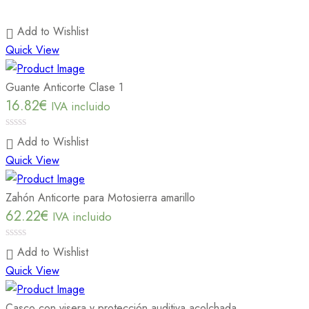
Add to Wishlist
Quick View
Guante Anticorte Clase 1
16.82
€
IVA incluido
0
Add to Wishlist
out
Quick View
of
5
Zahón Anticorte para Motosierra amarillo
62.22
€
IVA incluido
0
Add to Wishlist
out
Quick View
of
5
Casco con visera y protección auditiva acolchada