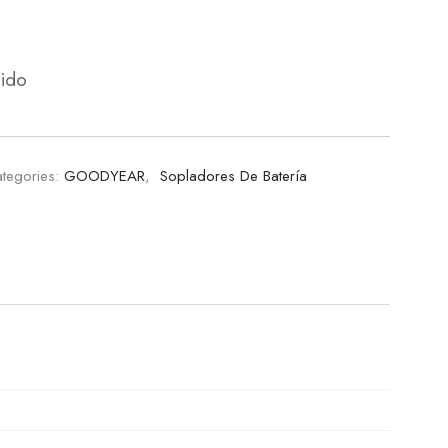
uido
tegories:
GOODYEAR
,
Sopladores De Batería