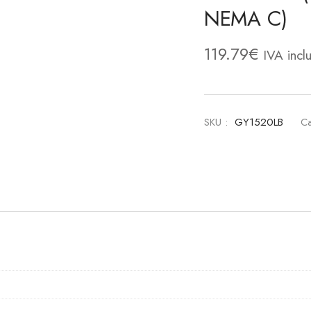
NEMA C)
119.79
€
IVA incl
SKU :
GY1520LB
Ca