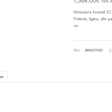
1,568.00
€
IVA i
Motosierra forestal EC
Potente, ligera, alto 
cm.
SKU :
39001700
C
ion