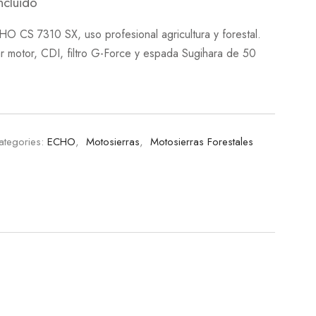
ncluido
HO CS 7310 SX, uso profesional agricultura y forestal.
par motor, CDI, filtro G-Force y espada Sugihara de 50
ategories:
ECHO
,
Motosierras
,
Motosierras Forestales