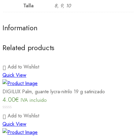
Talla
8, 9, 10
Information
Related products
Add to Wishlist
Quick View
DIGILUX Palm, guante lycra-nitrilo 19 g satinizado
4.00
€
IVA incluido
0
Add to Wishlist
out
Quick View
of
5