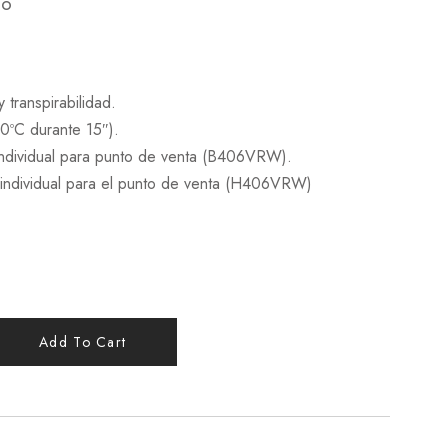
do
 transpirabilidad.
0ºC durante 15″).
individual para punto de venta (B406VRW).
r individual para el punto de venta (H406VRW)
Add To Cart