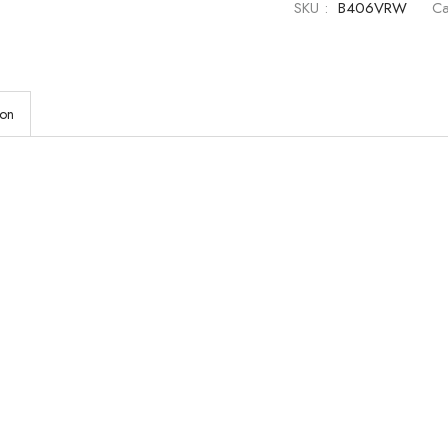
SKU :
B406VRW
Ca
ion