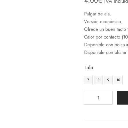
4.00
€
IVA inclui
Pulgar de ala.
Versión económica.
Ofrece un buen tacto y
Calor por contacto (10
Disponible con bolsa 
Disponible con blíste
Talla
7
8
9
10