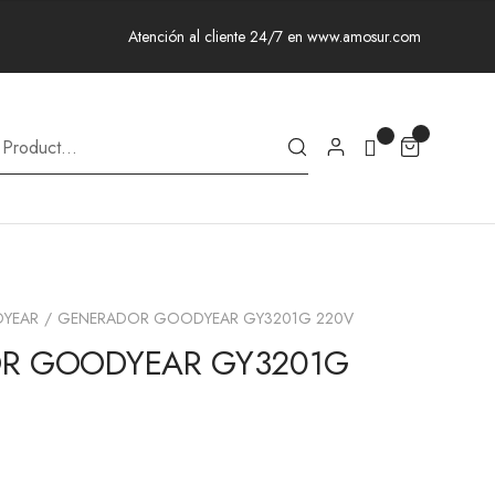
Atención al cliente 24/7 en www.amosur.com
YEAR
GENERADOR GOODYEAR GY3201G 220V
R GOODYEAR GY3201G