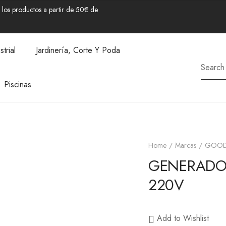
los productos a partir de 50€ de
strial
Jardinería, Corte Y Poda
Piscinas
Home
Marcas
GOOD
GENERADO
220V
Add to Wishlist