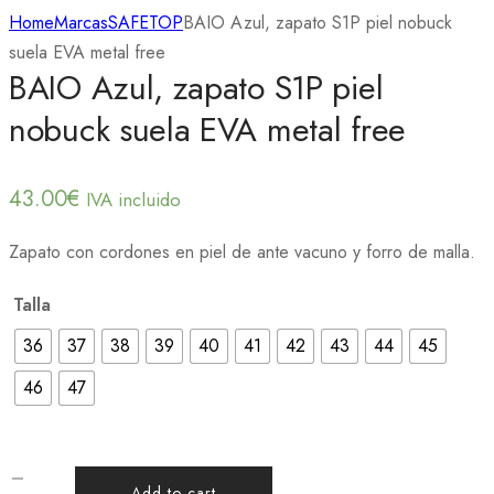
Home
Marcas
SAFETOP
BAIO Azul, zapato S1P piel nobuck
suela EVA metal free
BAIO Azul, zapato S1P piel
nobuck suela EVA metal free
43.00
€
IVA incluido
Zapato con cordones en piel de ante vacuno y forro de malla.
Talla
36
37
38
39
40
41
42
43
44
45
46
47
Add to cart