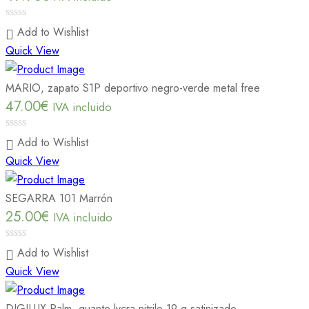
0
Add to Wishlist
out
Quick View
of
5
MARIO, zapato S1P deportivo negro-verde metal free
47.00
€
IVA incluido
0
Add to Wishlist
out
Quick View
of
5
SEGARRA 101 Marrón
25.00
€
IVA incluido
0
Add to Wishlist
out
Quick View
of
5
DIGILUX Palm, guante lycra-nitrilo 19 g satinizado