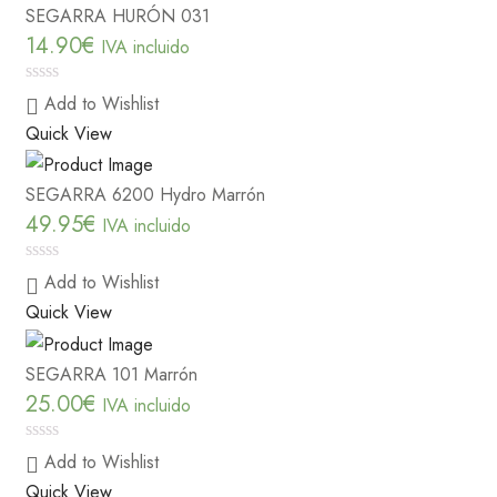
SEGARRA HURÓN 031
14.90
€
IVA incluido
0
Add to Wishlist
out
Quick View
of
5
SEGARRA 6200 Hydro Marrón
49.95
€
IVA incluido
0
Add to Wishlist
out
Quick View
of
5
SEGARRA 101 Marrón
25.00
€
IVA incluido
0
Add to Wishlist
out
Quick View
of