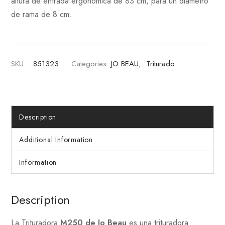
altura de entrada ergonómica de 83 cm, para un diámetro
de rama de 8 cm.
SKU :
851323
Categories:
JO BEAU
,
Triturado
Description
Additional Information
Information
Description
La Trituradora
M250 de Jo Beau
es una trituradora