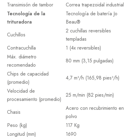
Transimisón de tambor
Correa trapezoidal industrial
Tecnología de la
Tecnología de batería Jo
trituradora
Beau®
2 cuchillas reversibles
Cuchillos
templadas
Contracuchilla
1 (4x reversibles)
Máx. diámetro
80 mm (3,15 pulgadas)
recomendado
Chips de capacidad
4,7 m³/h (165,98 pies³/h)
(promedio)
Velocidad de
25 m/min (82 pies/min)
procesamiento (promedio)
Acero con recubrimiento en
Chasis
polvo
Peso (kg)
117 Kg
Longitud (mm)
1690