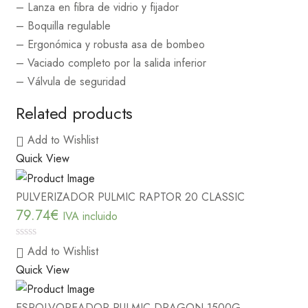
– Lanza en fibra de vidrio y fijador
– Boquilla regulable
– Ergonómica y robusta asa de bombeo
– Vaciado completo por la salida inferior
– Válvula de seguridad
Related products
Add to Wishlist
Quick View
PULVERIZADOR PULMIC RAPTOR 20 CLASSIC
79.74
€
IVA incluido
0
Add to Wishlist
out
Quick View
of
5
ESPOLVOREADOR PULMIC DRAGON 1500G