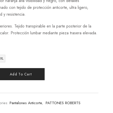
or naranja alta visibilidad y negro, con detalles
ado con tejido de protección anticorte, ultra ligero,
ad y resistencia.
teriores. Tejido transpirable en la parte posterior de la
 calor. Protección lumbar mediante pieza trasera elevada.
2XL
Add To Cart
ries:
Pantalones Anticorte
,
PATTONES ROBERTS