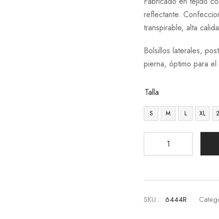
Fabricado en tejido col
reflectante. Confeccion
transpirable, alta calid
Bolsillos laterales, pos
pierna, óptimo para el
Talla
S
M
L
XL
SKU :
6444R
Catego