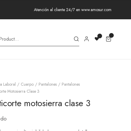
Atención al cliente 24/7 en www.amosur.com
a Laboral
Cuerpo
Pantalones
Pantalones
orte Motosierra Clase 3
icorte motosierra clase 3
ido