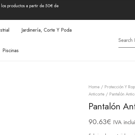
los productos a partir de 50€ de
strial
Jardinería, Corte Y Poda
Piscinas
Home
Protección Y Rop
Anticorte
Pantalón Antic
Pantalón Ant
90.63
€
IVA inclu