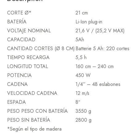
CORTE Ø*
21 cm
BATERÍA
Li-Ion plug-in
VOLTAJE NOMINAL
21,6 V / (25,2 V MAX)
CAPACIDAD
5Ah
CANTIDAD CORTES (Ø 8 CM)
Batterie 5 Ah: 220 cortes
TIEMPO RECARGA
5,5 h
LONGITUD TOTAL
160 cm – 240 cm
POTENCIA
450 W
CADENA
1/4’’ – 48 eslabones
VELOCIDAD CADENA
12 m/s
ESPADA
8″
PESO PESO CON BATERÍA
3550 g
PESO SIN BATERÍA
2800 g
*Según el tipo de madera