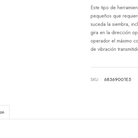
Este tipo de herramien
pequeños que requiere
suceda la siembra, incl
gira en la dirección op
operador el máximo cont
de vibración transmitid
SKU :
68369001E5
ion