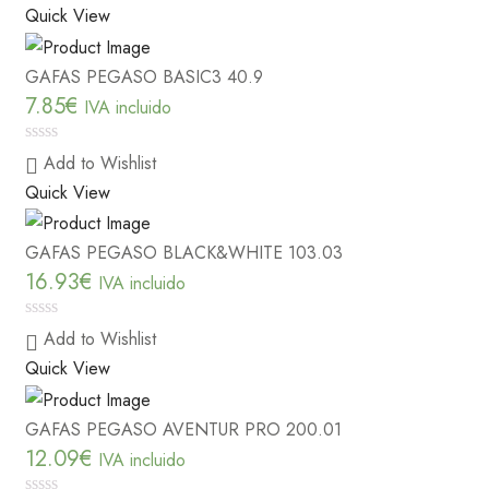
Quick View
GAFAS PEGASO BASIC3 40.9
7.85
€
IVA incluido
0
Add to Wishlist
out
Quick View
of
5
GAFAS PEGASO BLACK&WHITE 103.03
16.93
€
IVA incluido
0
Add to Wishlist
out
Quick View
of
5
GAFAS PEGASO AVENTUR PRO 200.01
12.09
€
IVA incluido