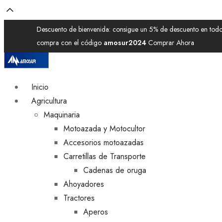
Descuento de bienvenida: consigue un 5% de descuento en todos
compra con el código
amosur2024
Comprar Ahora
Inicio
Agricultura
Maquinaria
Motoazada y Motocultor
Accesorios motoazadas
Carretillas de Transporte
Cadenas de oruga
Ahoyadores
Tractores
Aperos