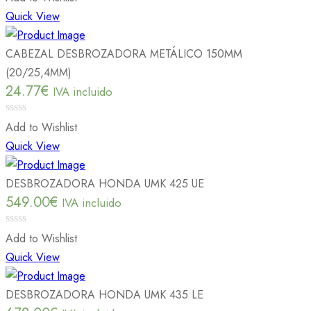
out
Quick View
of
5
CABEZAL DESBROZADORA METÁLICO 150MM
(20/25,4MM)
24.77
€
IVA incluido
0
Add to Wishlist
out
Quick View
of
5
DESBROZADORA HONDA UMK 425 UE
549.00
€
IVA incluido
0
Add to Wishlist
out
Quick View
of
5
DESBROZADORA HONDA UMK 435 LE