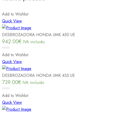
Add to Wishlist
Quick View
DESBROZADORA HONDA UMK 450 UE
942.00
€
IVA incluido
0
Add to Wishlist
out
Quick View
of
5
DESBROZADORA HONDA UMK 435 UE
739.00
€
IVA incluido
0
Add to Wishlist
out
Quick View
of
5