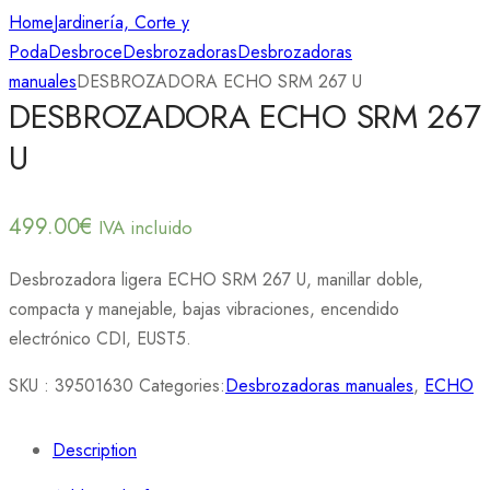
Home
Jardinería, Corte y
Poda
Desbroce
Desbrozadoras
Desbrozadoras
manuales
DESBROZADORA ECHO SRM 267 U
DESBROZADORA ECHO SRM 267
U
499.00
€
IVA incluido
Desbrozadora ligera ECHO SRM 267 U, manillar doble,
compacta y manejable, bajas vibraciones, encendido
electrónico CDI, EUST5.
SKU :
39501630
Categories:
Desbrozadoras manuales
,
ECHO
Description