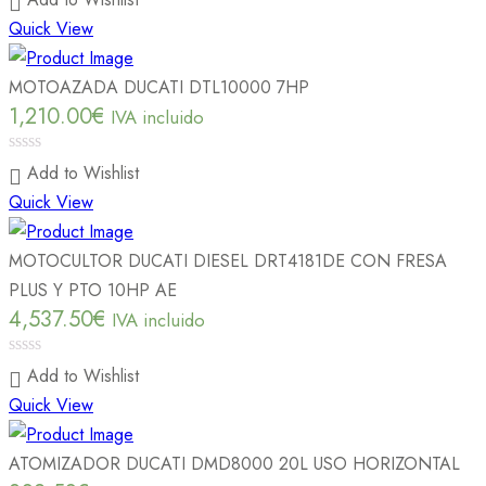
out
Quick View
of
5
MOTOAZADA DUCATI DTL10000 7HP
1,210.00
€
IVA incluido
0
Add to Wishlist
out
Quick View
of
5
MOTOCULTOR DUCATI DIESEL DRT4181DE CON FRESA
PLUS Y PTO 10HP AE
4,537.50
€
IVA incluido
0
Add to Wishlist
out
Quick View
of
5
ATOMIZADOR DUCATI DMD8000 20L USO HORIZONTAL