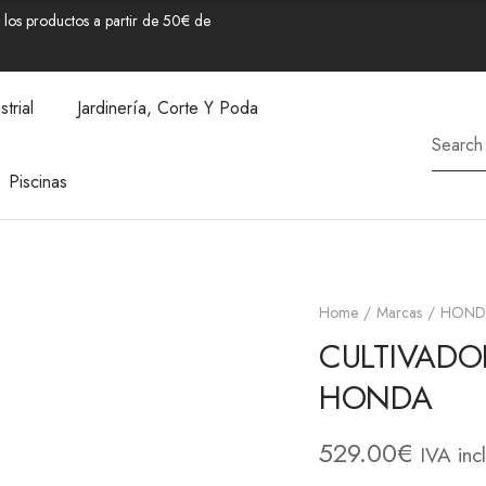
los productos a partir de 50€ de
strial
Jardinería, Corte Y Poda
Piscinas
Home
Marcas
HOND
CULTIVADO
HONDA
529.00
€
IVA inc