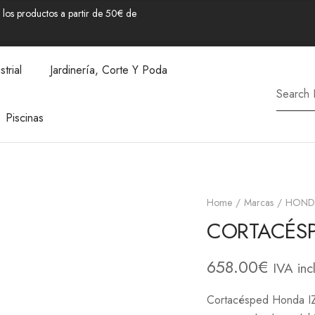
los productos a partir de 50€ de
strial
Jardinería, Corte Y Poda
Piscinas
Home
Marcas
HOND
CORTACÉSP
658.00
€
IVA inc
Cortacésped Honda IZ