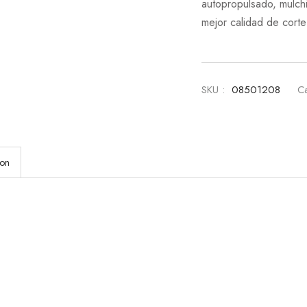
autopropulsado, mulchi
mejor calidad de corte
SKU :
08501208
Ca
ion