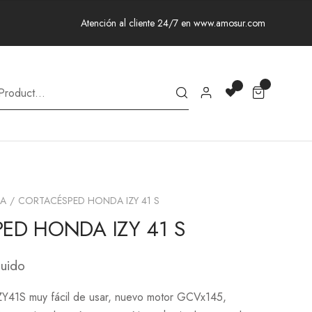
Atención al cliente 24/7 en www.amosur.com
A
CORTACÉSPED HONDA IZY 41 S
ED HONDA IZY 41 S
luido
Y41S muy fácil de usar, nuevo motor GCVx145,