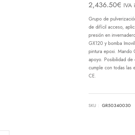
2,436.50
€
IVA 
Grupo de pulverización
de difícil acceso, apli
presión en invernader
GX120 y bomba Imovill
pintura epoxi. Mando 
apoyo. Posibilidad de 
cumple con todas las e
CE.
SKU :
GR50340030