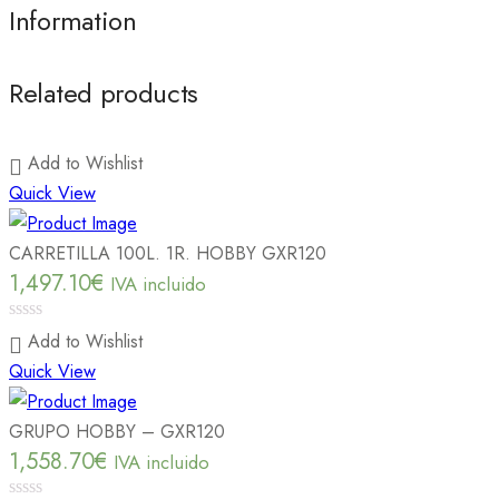
Information
Related products
Add to Wishlist
Quick View
CARRETILLA 100L. 1R. HOBBY GXR120
1,497.10
€
IVA incluido
0
Add to Wishlist
out
Quick View
of
5
GRUPO HOBBY – GXR120
1,558.70
€
IVA incluido