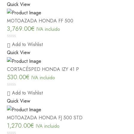
Quick View
of
5
MOTOAZADA HONDA FF 500
3,769.00
€
IVA incluido
0
Add to Wishlist
out
Quick View
of
5
CORTACÉSPED HONDA IZY 41 P
530.00
€
IVA incluido
0
Add to Wishlist
out
Quick View
of
5
MOTOAZADA HONDA FJ 500 STD
1,270.00
€
IVA incluido