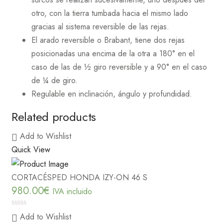
otro, con la tierra tumbada hacia el mismo lado
gracias al sistema reversible de las rejas.
El arado reversible o Brabant, tiene dos rejas
posicionadas una encima de la otra a 180° en el
caso de las de ½ giro reversible y a 90° en el caso
de ¼ de giro.
Regulable en inclinación, ángulo y profundidad.
Related products
Add to Wishlist
Quick View
CORTACÉSPED HONDA IZY-ON 46 S
980.00
€
IVA incluido
0
Add to Wishlist
out