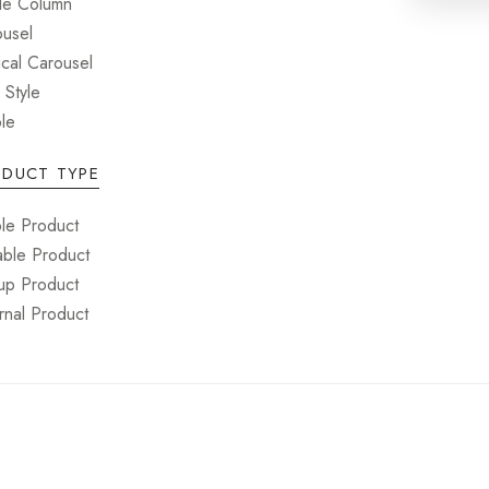
le Column
ousel
ical Carousel
 Style
le
ODUCT TYPE
le Product
able Product
up Product
rnal Product