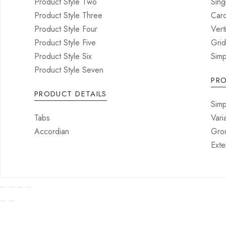
Product Style Two
Sing
Product Style Three
Car
Product Style Four
Vert
Product Style Five
Grid
Product Style Six
Simp
Product Style Seven
PR
PRODUCT DETAILS
Simp
Tabs
Vari
Accordian
Gro
Exte